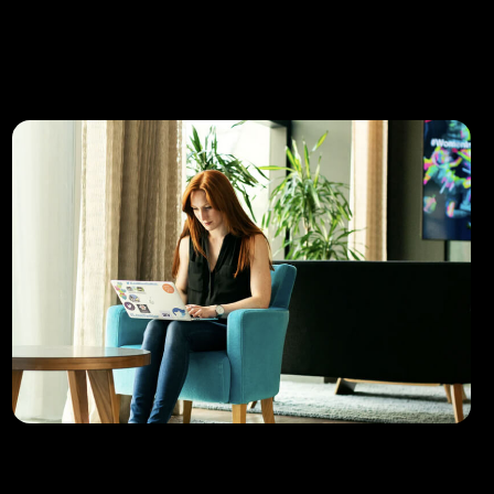
Volutpat, eu lectus tortor quisque sed
malesuada. Sit eget pellentesque morbi.
Uppercut use Devkit to smash it.