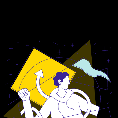
esse cillum dolore eu fugiat nulla pariatur. Excepteur
sint occaecat cupidatat non proident, sunt in culpa
qui officia deserunt mollit anim id est laborum.