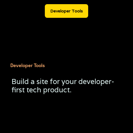
Developer Tools
Console Tools
API End Points
Developer Tools
Build a site for your developer-
first tech product.
Sed venenatis leo ullamcorper aliquet. Donec
vivamus nisl, adipiscing risus tortor.
Bunc id tincidunt duis faucibus urna adipiscing.