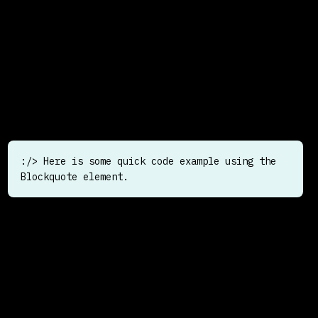
cras lobortis at facilisis id.
Morbi consectetur adipiscing orci tincidunt faucibus fringilla.
Feugiat purus venenatis orci odio mauris imperdiet sed at.
Tellus magna vel tempus lorem sit nunc duis pellentesque
interdum.
:/> Here is some quick code example using the
Blockquote element.
In praesent pellentesque hendrerit montes, cursus in dictum
semper sagittis. Varius ornare gravida enim nec. At aliquam,
habitasse tristique blandit condimentum. Vestibulum volutpat,
aliquet cras quis lacus adipiscing velit imperdiet eget. Sit
ullamcorper non enim posuere tempus at vitae, imperdiet dui.