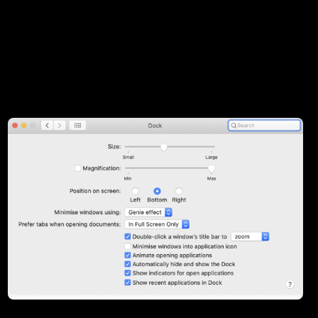
Vulputate augue lectus ipsum ligula adipiscing amet, est.Eu
lectus quisque arcu sed suspendisse eleifend tincidunt id
lobortis. Risus, metus libero phasellus quis vulputate eget
faucibus. Lacinia consequat.
A caption for the image