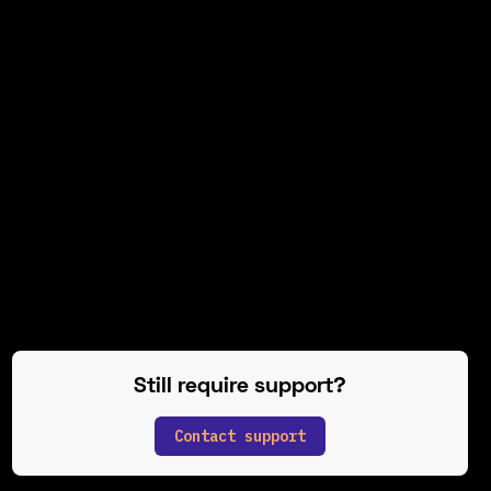
In praesent pellentesque hendrerit montes, cursus in dictum
semper sagittis. Varius ornare gravida enim nec. At aliquam,
habitasse tristique blandit condimentum. Vestibulum volutpat,
aliquet cras quis lacus adipiscing velit imperdiet eget. Sit
ullamcorper non enim posuere tempus at vitae, imperdiet dui.
Vulputate augue lectus ipsum ligula adipiscing amet, est.Eu
lectus quisque arcu sed suspendisse eleifend tincidunt id
lobortis. Risus, metus libero phasellus quis vulputate eget
faucibus. Lacinia consequat.
Still require support?
Contact support