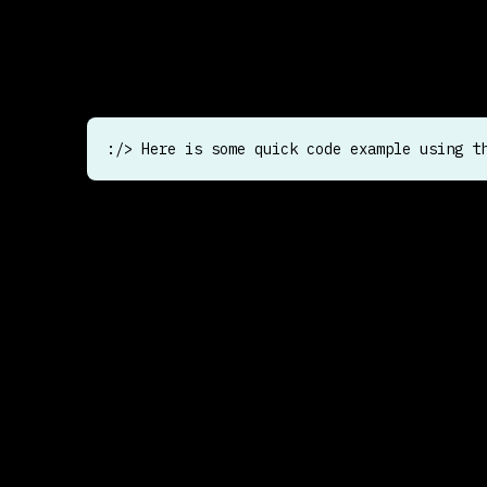
Morbi consectetur adipiscing orci tincidunt fauci
venenatis orci odio mauris imperdiet sed at. Tel
nunc duis pellentesque interdum.
:/> Here is some quick code example using t
In praesent pellentesque hendrerit montes, cursu
Varius ornare gravida enim nec. At aliquam, habit
condimentum. Vestibulum volutpat, aliquet cras q
imperdiet eget. Sit ullamcorper non enim posuer
dui.
Vulputate augue lectus ipsum ligula adipiscing 
arcu sed suspendisse eleifend tincidunt id lobort
phasellus quis vulputate eget faucibus. Lacinia