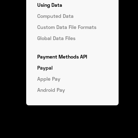
Using Data
Computed Data
Custom Data File Formats
Global Data Files
Payment Methods API
Paypal
Apple Pay
Android Pay