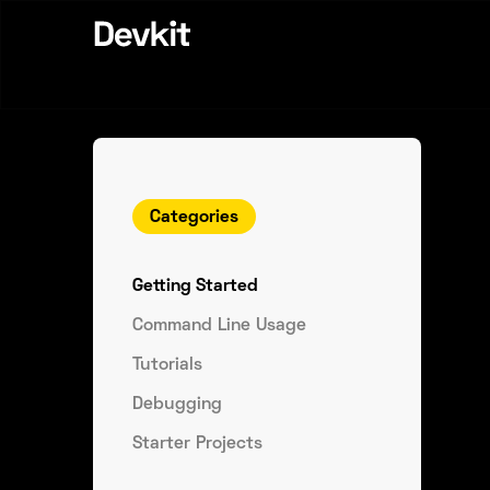
Categories
Getting Started
Command Line Usage
Tutorials
Debugging
Starter Projects