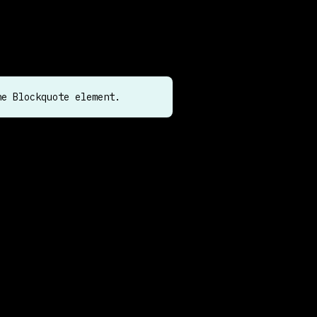
bus fringilla. Feugiat purus
lus magna vel tempus lorem sit
he Blockquote element.
s in dictum semper sagittis.
asse tristique blandit
uis lacus adipiscing velit
e tempus at vitae, imperdiet
amet, est.Eu lectus quisque
is. Risus, metus libero
 consequat.