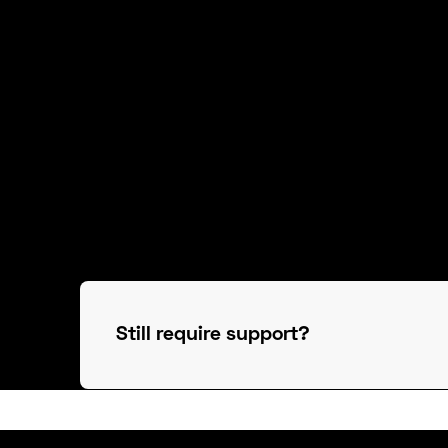
In praesent pellentesque hendrerit montes, cursu
Varius ornare gravida enim nec. At aliquam, habit
condimentum. Vestibulum volutpat, aliquet cras q
imperdiet eget. Sit ullamcorper non enim posuer
dui.
Vulputate augue lectus ipsum ligula adipiscing 
arcu sed suspendisse eleifend tincidunt id lobort
phasellus quis vulputate eget faucibus. Lacinia
Still require support?