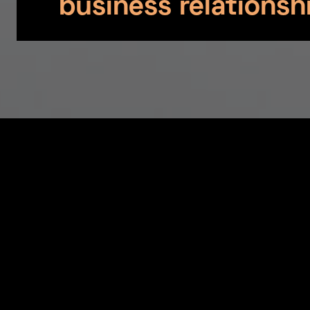
business relationsh
In praesen
Varius orn
condimentu
imperdiet 
dui.
Vulputate 
arcu sed s
phasellus 
A larg